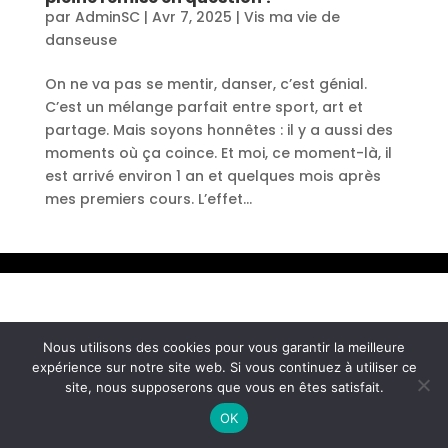
par
AdminSC
|
Avr 7, 2025
|
Vis ma vie de
danseuse
On ne va pas se mentir, danser, c’est génial.
C’est un mélange parfait entre sport, art et
partage. Mais soyons honnêtes : il y a aussi des
moments où ça coince. Et moi, ce moment-là, il
est arrivé environ 1 an et quelques mois après
mes premiers cours. L’effet...
Nous utilisons des cookies pour vous garantir la meilleure
expérience sur notre site web. Si vous continuez à utiliser ce
site, nous supposerons que vous en êtes satisfait.
OK