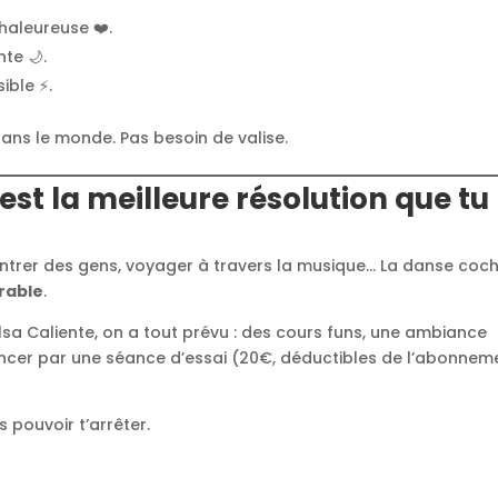
haleureuse ❤️.
te 🌙.
ible ⚡.
dans le monde. Pas besoin de valise.
est la meilleure résolution que tu
contrer des gens, voyager à travers la musique… La danse coc
rable
.
Salsa Caliente, on a tout prévu : des cours funs, une ambiance
encer par une séance d’essai (20€, déductibles de l’abonnem
s pouvoir t’arrêter.