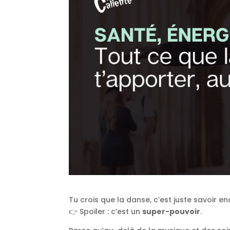
Tu crois que la danse, c’est juste savoir 
👉 Spoiler : c’est un
super-pouvoir
.