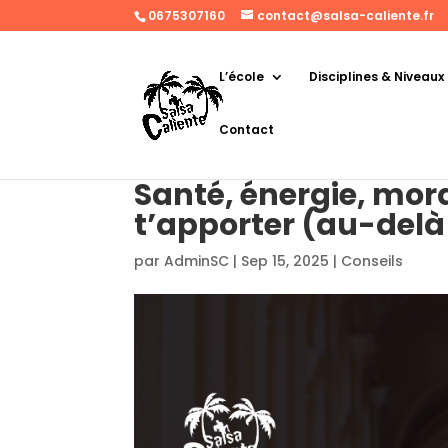
0675307160
contact@salsa-caliente.fr
L’école
Disciplines & Niveaux
Contact
Santé, énergie, mora
t’apporter (au-delà
par
AdminSC
|
Sep 15, 2025
|
Conseils