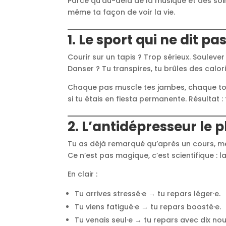
Parce qu’au-delà de la musique et des soi
même ta façon de voir la vie.
1. Le sport qui ne dit p
Courir sur un tapis ? Trop sérieux. Soulever 
Danser ? Tu transpires, tu brûles des calo
Chaque pas muscle tes jambes, chaque tou
si tu étais en fiesta permanente. Résultat :
2. L’antidépresseur le 
Tu as déjà remarqué qu’après un cours, mê
Ce n’est pas magique, c’est scientifique :
En clair :
Tu arrives stressé·e → tu repars léger·e.
Tu viens fatigué·e → tu repars boosté·e.
Tu venais seul·e → tu repars avec dix no