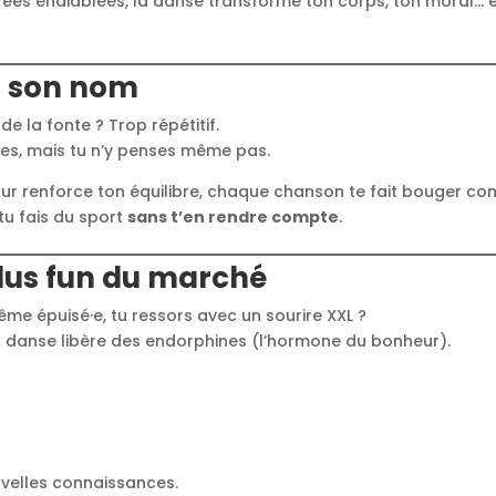
rées endiablées, la danse transforme ton corps, ton moral… 
as son nom
de la fonte ? Trop répétitif.
ries, mais tu n’y penses même pas.
r renforce ton équilibre, chaque chanson te fait bouger c
 tu fais du sport
sans t’en rendre compte
.
plus fun du marché
me épuisé·e, tu ressors avec un sourire XXL ?
 la danse libère des endorphines (l’hormone du bonheur).
uvelles connaissances.