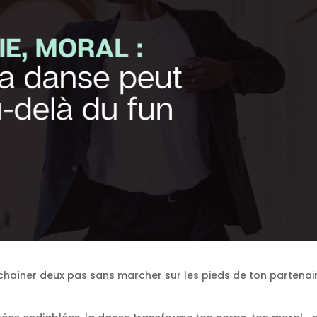
enchaîner deux pas sans marcher sur les pieds de ton partenai