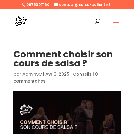
0675307160
contact@salsa-caliente.fr
Comment choisir son
cours de salsa ?
par
AdminSC
|
Avr 3, 2025
|
Conseils
|
0
commentaires